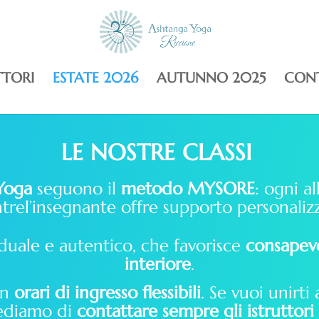
TTORI
ESTATE 2026
AUTUNNO 2025
CONT
LE NOSTRE CLASSI
 Yoga
seguono il
metodo MYSORE
: ogni al
tre
l’insegnante offre supporto personaliz
aduale e autentico, che favorisce
consapevo
interiore
.
on
orari di ingresso flessibili
.
Se vuoi unirti 
hiediamo di
contattare sempre gli istruttori 