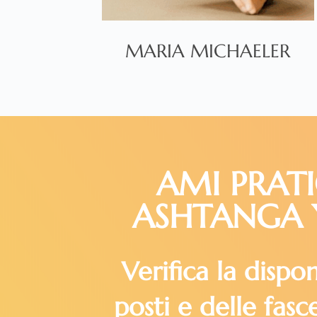
MARIA MICHAELER
AMI PRAT
ASHTANGA 
Verifica la dispon
posti e delle fasc