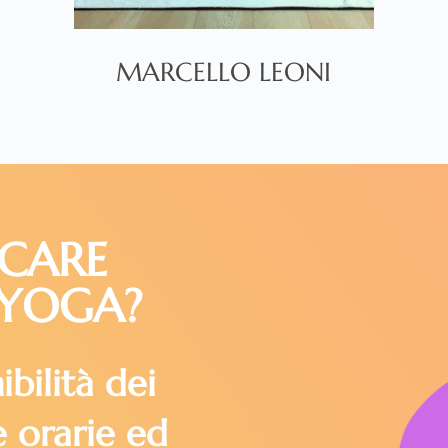
MARCELLO LEONI
ICARE
YOGA?
ibilità dei
e orarie ed